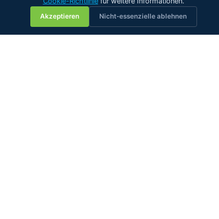
Cookie-Richtlinie
für weitere Informationen.
💬
Akzeptieren
Nicht-essenzielle ablehnen
Der Spezialist für Inline-Wassermessung — in jeder Art von
Öl. Von Rohöl-Rohrleitungen über Schmiersysteme,
Gasentwässerungsanlagen und Schiffskraftstoffsysteme
bis hin zur Pflanzenölverarbeitung.
Zelentech Pte Ltd · Singapur
Telefon:
+65 9648 5210
E-Mail:
sales@zelentech.co
Produkte